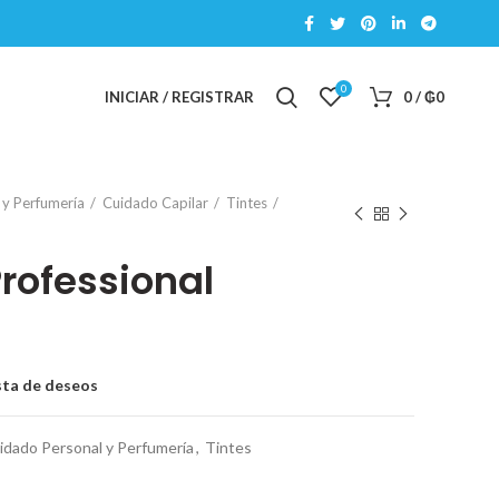
0
INICIAR / REGISTRAR
0
/
₲
0
 y Perfumería
Cuidado Capilar
Tintes
Professional
ista de deseos
idado Personal y Perfumería
,
Tintes