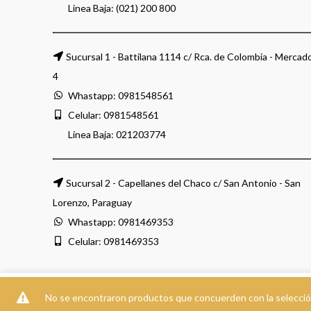
Linea Baja: (021) 200 800
Sucursal 1 - Battilana 1114 c/ Rca. de Colombia - Mercad
4
Whastapp:
0981548561
Celular:
0981548561
Linea Baja:
021203774
Sucursal 2 - Capellanes del Chaco c/ San Antonio - San
Lorenzo, Paraguay
Whastapp:
0981469353
Celular:
0981469353
Usamos cookies para mejorar su experiencia en nuestro sitio web. A
No se encontraron productos que concuerden con la selecció
Desarrollo
PEIGRIEGA