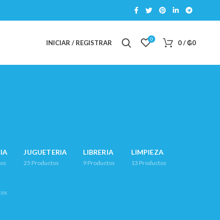
0
INICIAR / REGISTRAR
0
/
₲
0
IA
JUGUETERIA
LIBRERIA
LIMPIEZA
tos
25
Productos
9
Productos
13
Productos
tos