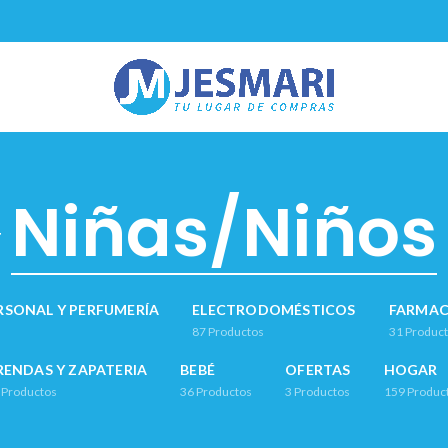
Niñas/Niños
RSONAL Y PERFUMERÍA
ELECTRODOMÉSTICOS
FARMAC
87
Productos
31
Produc
RENDAS Y ZAPATERIA
BEBÉ
OFERTAS
HOGAR
Productos
36
Productos
3
Productos
159
Produc