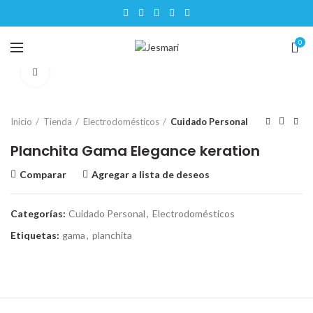
0
Click para ampliar
Inicio
Tienda
Electrodomésticos
Cuidado Personal
Planchita Gama Elegance keration
Comparar
Agregar a lista de deseos
Categorías:
Cuidado Personal
,
Electrodomésticos
Etiquetas:
gama
,
planchita