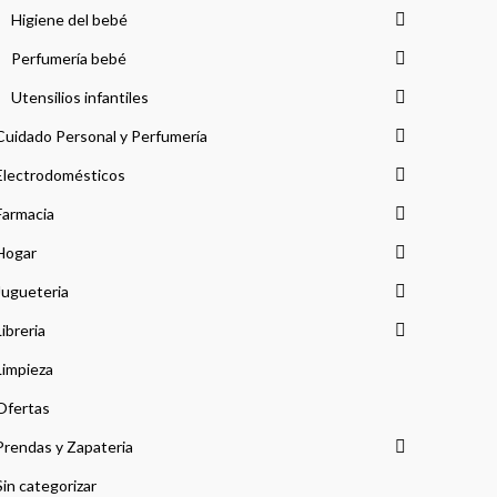
Higiene del bebé
Perfumería bebé
Utensilios infantiles
Cuidado Personal y Perfumería
Electrodomésticos
Farmacia
Hogar
Jugueteria
Libreria
Limpieza
Ofertas
Prendas y Zapateria
Sin categorizar