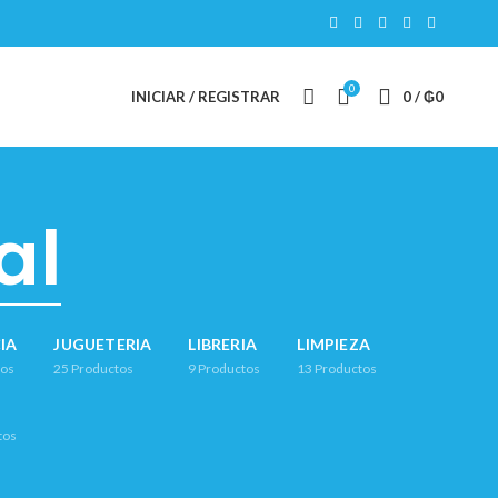
0
INICIAR / REGISTRAR
0
/
₲
0
al
IA
JUGUETERIA
LIBRERIA
LIMPIEZA
tos
25
Productos
9
Productos
13
Productos
tos