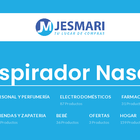
spirador Nas
RSONAL Y PERFUMERÍA
ELECTRODOMÉSTICOS
FARMAC
87
Productos
31
Produc
RENDAS Y ZAPATERIA
BEBÉ
OFERTAS
HOGAR
Productos
36
Productos
3
Productos
159
Produc