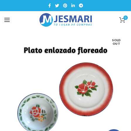
0
SOLD
OUT