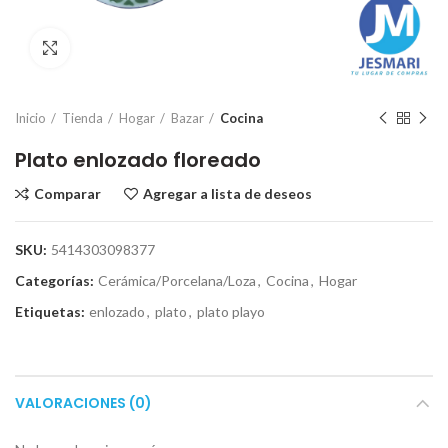
Click para ampliar
Inicio
Tienda
Hogar
Bazar
Cocina
Plato enlozado floreado
Comparar
Agregar a lista de deseos
SKU:
5414303098377
Categorías:
Cerámica/Porcelana/Loza
,
Cocina
,
Hogar
Etiquetas:
enlozado
,
plato
,
plato playo
VALORACIONES (0)