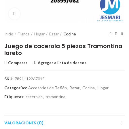
Click para ampliar
Inicio
Tienda
Hogar
Bazar
Cocina
Juego de cacerola 5 piezas Tramontina
loreto
Comparar
Agregar a lista de deseos
SKU:
7891112267015
Categorías:
Accesorios de Teflón
,
Bazar
,
Cocina
,
Hogar
Etiquetas:
cacerolas
,
tramontina
VALORACIONES (0)