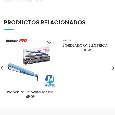
PRODUCTOS RELACIONADOS
SOLD
OUT
BORDEADORA ELECTRICA
1000W
Planchita Babyliss Ionica
450°