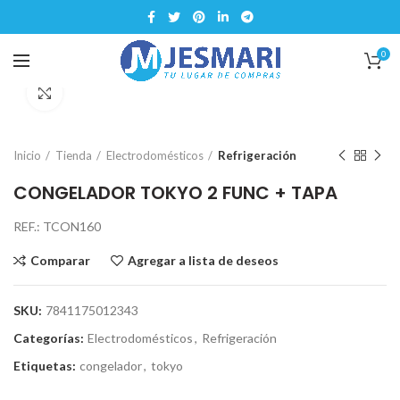
0
Click para ampliar
Inicio
Tienda
Electrodomésticos
Refrigeración
CONGELADOR TOKYO 2 FUNC + TAPA
REF.: TCON160
Comparar
Agregar a lista de deseos
SKU:
7841175012343
Categorías:
Electrodomésticos
,
Refrigeración
Etiquetas:
congelador
,
tokyo