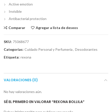
Active emotion
Invisible
Antibacterial protection
Comparar
Agregar a lista de deseos
SKU:
75068677
Categorías:
Cuidado Personal y Perfumería
,
Desodorantes
Etiqueta:
rexona
VALORACIONES (0)
No hay valoraciones aún.
SÉ EL PRIMERO EN VALORAR “REXONA BOLLILA”
Debes
iniciar sesión
para publicar una reseña.