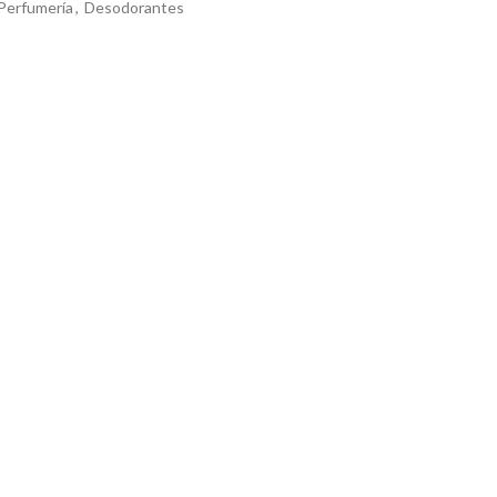
Perfumería
,
Desodorantes