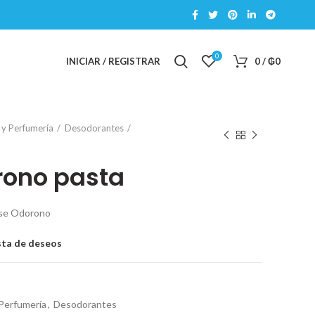
0
INICIAR / REGISTRAR
0
/
₲
0
 y Perfumería
Desodorantes
rono pasta
se Odorono
ista de deseos
Perfumería
,
Desodorantes