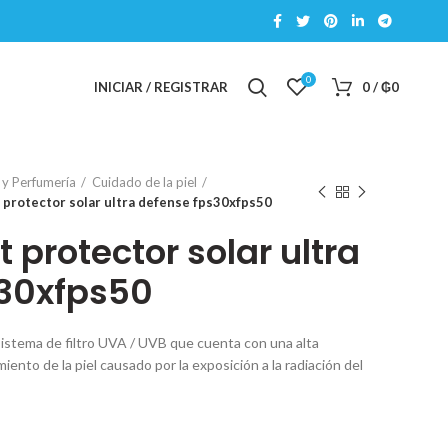
0
INICIAR / REGISTRAR
0
/
₲
0
 y Perfumería
Cuidado de la piel
 protector solar ultra defense fps30xfps50
protector solar ultra
s30xfps50
sistema de filtro UVA / UVB que cuenta con una alta
iento de la piel causado por la exposición a la radiación del