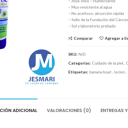
– Aloe Vera – Humectante
– Muy resistente al agua
– No aceitoso: absorción rápida
– Sello de la Fundación del Cáncer
– Sol y laboratorio probado
Comparar
Agregar a l
SKU:
N/D
Categorías:
Cuidado de la piel
,
C
Etiquetas:
banana boat
,
locion
,
CIÓN ADICIONAL
VALORACIONES (0)
ENTREGAS Y