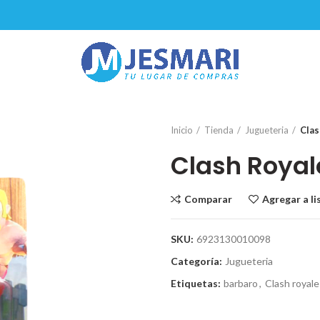
Inicio
Tienda
Jugueteria
Clas
Clash Roya
Comparar
Agregar a l
SKU:
6923130010098
Categoría:
Jugueteria
Etiquetas:
barbaro
,
Clash royale