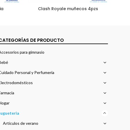
ia
Clash Royale muñecos 4pzs
Ju
CATEGORÍAS DE PRODUCTO
Accesorios para gimnasio
Bebé
Cuidado Personal y Perfumería
Electrodomésticos
Farmacia
Hogar
Jugueteria
Artículos de verano