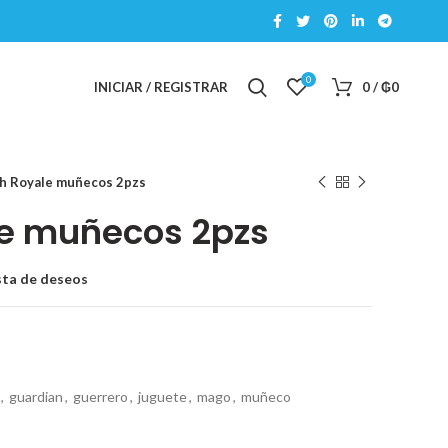
0
INICIAR / REGISTRAR
0
/
₲
0
h Royale muñecos 2pzs
le muñecos 2pzs
ista de deseos
,
guardian
,
guerrero
,
juguete
,
mago
,
muñeco