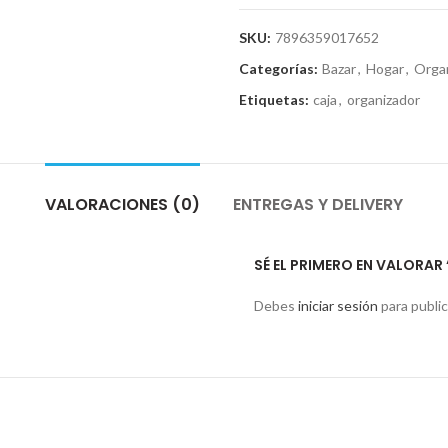
SKU:
7896359017652
Categorías:
Bazar
,
Hogar
,
Organ
Etiquetas:
caja
,
organizador
VALORACIONES (0)
ENTREGAS Y DELIVERY
SÉ EL PRIMERO EN VALORA
Debes
iniciar sesión
para public