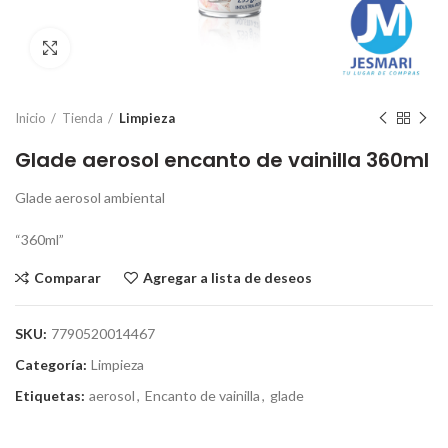
Click para ampliar
Inicio
Tienda
Limpieza
Glade aerosol encanto de vainilla 360ml
Glade aerosol ambiental
“360ml”
Comparar
Agregar a lista de deseos
SKU:
7790520014467
Categoría:
Limpieza
Etiquetas:
aerosol
,
Encanto de vainilla
,
glade