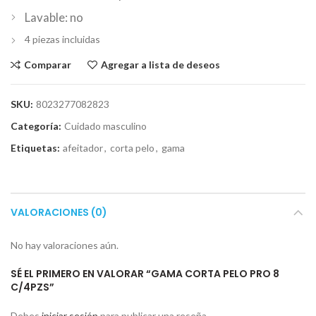
Lavable: no
4 piezas incluidas
Comparar
Agregar a lista de deseos
SKU:
8023277082823
Categoría:
Cuidado masculino
Etiquetas:
afeitador
,
corta pelo
,
gama
VALORACIONES (0)
No hay valoraciones aún.
SÉ EL PRIMERO EN VALORAR “GAMA CORTA PELO PRO 8
C/4PZS”
Debes
iniciar sesión
para publicar una reseña.