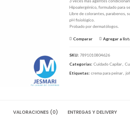
3 veces más agentes condicionant
Hipoalergénico, formulado para se
Libre de colorantes, parabenos, su
pH fisiológico.
Probado por dermatólogos.
Comparar
Agregar a lis
SKU:
7891010804626
Categorías:
Cuidado Capilar
,
Cu
Etiquetas:
crema para peinar
,
jo
VALORACIONES (0)
ENTREGAS Y DELIVERY