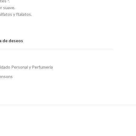
es *.
r suave.
lfatos y ftalatos.
ta de deseos
idado Personal y Perfumería
hnsons