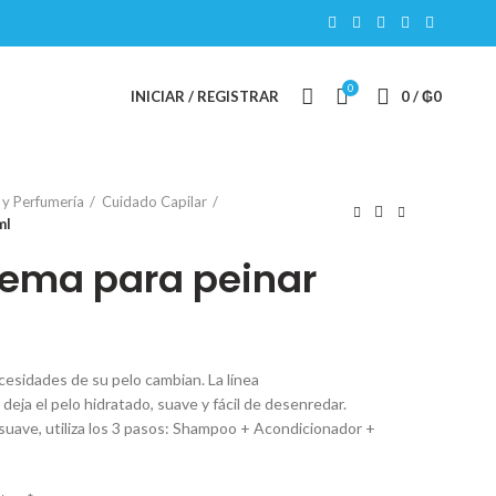
0
INICIAR / REGISTRAR
0
/
₲
0
 y Perfumería
Cuidado Capilar
ml
rema para peinar
ecesidades de su pelo cambian. La línea
deja el pelo hidratado, suave y fácil de desenredar.
suave, utiliza los 3 pasos: Shampoo + Acondicionador +