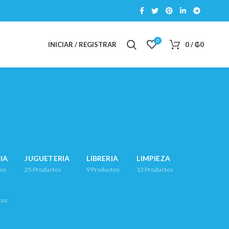
0
INICIAR / REGISTRAR
0
/
₲
0
IA
JUGUETERIA
LIBRERIA
LIMPIEZA
tos
25
Productos
9
Productos
13
Productos
tos