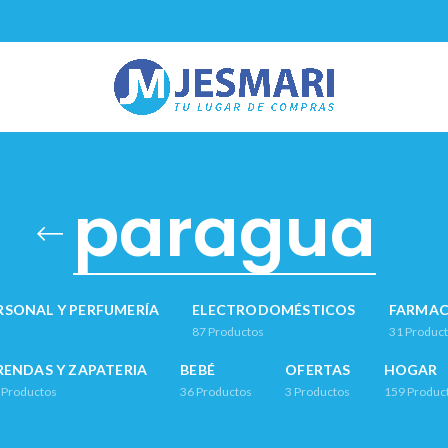
paragua
RSONAL Y PERFUMERÍA
ELECTRODOMÉSTICOS
FARMAC
87
Productos
31
Produc
RENDAS Y ZAPATERIA
BEBÉ
OFERTAS
HOGAR
Productos
36
Productos
3
Productos
159
Produc