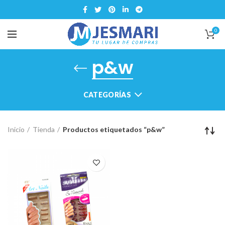
0
p&w
CATEGORÍAS
Inicio
Tienda
Productos etiquetados “p&w”