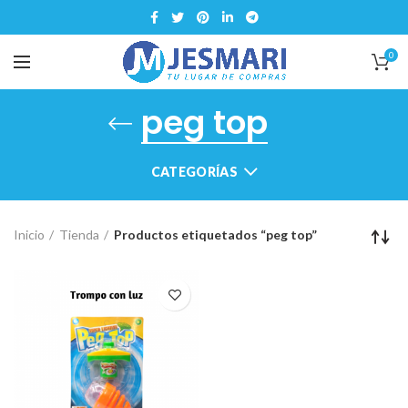
0
peg top
CATEGORÍAS
Inicio
Tienda
Productos etiquetados “peg top”