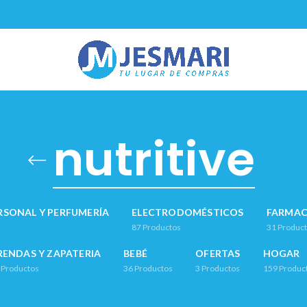
nutritive
RSONAL Y PERFUMERÍA
ELECTRODOMÉSTICOS
FARMAC
87
Productos
31
Produc
RENDAS Y ZAPATERIA
BEBÉ
OFERTAS
HOGAR
Productos
36
Productos
3
Productos
159
Produc