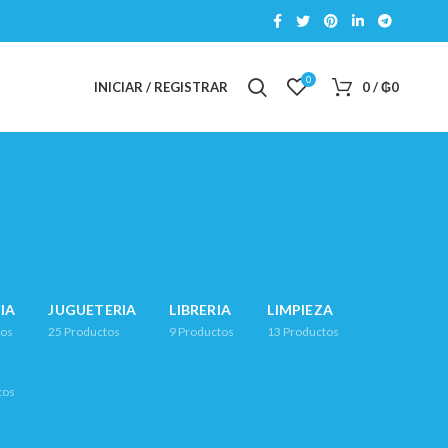
0
INICIAR / REGISTRAR
0
/
₲
0
IA
JUGUETERIA
LIBRERIA
LIMPIEZA
tos
25
Productos
9
Productos
13
Productos
tos