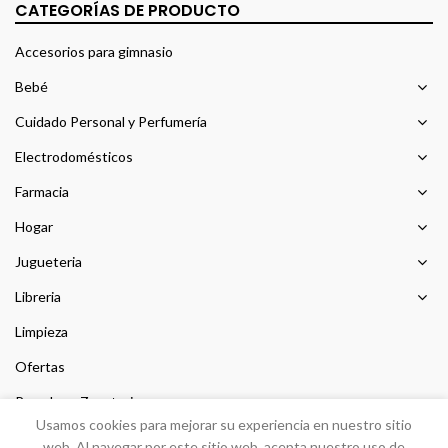
CATEGORÍAS DE PRODUCTO
Accesorios para gimnasio
Bebé
Cuidado Personal y Perfumería
Electrodomésticos
Farmacia
Hogar
Jugueteria
Libreria
Limpieza
Ofertas
Prendas y Zapateria
Usamos cookies para mejorar su experiencia en nuestro sitio
Sin categorizar
web. Al navegar por este sitio web, acepta nuestro uso de