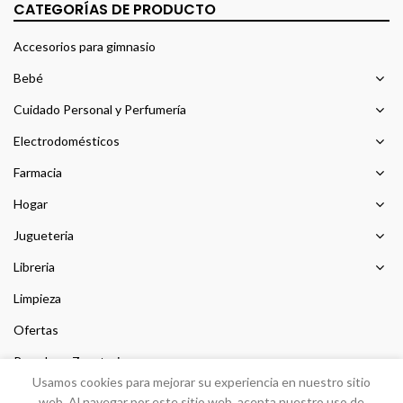
CATEGORÍAS DE PRODUCTO
Accesorios para gimnasio
Bebé
Cuidado Personal y Perfumería
Electrodomésticos
Farmacia
Hogar
Jugueteria
Libreria
Limpieza
Ofertas
Prendas y Zapateria
Usamos cookies para mejorar su experiencia en nuestro sitio
Sin categorizar
web. Al navegar por este sitio web, acepta nuestro uso de