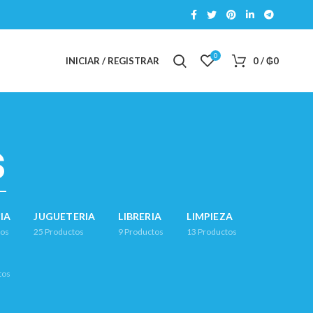
0
INICIAR / REGISTRAR
0
/
₲
0
s
IA
JUGUETERIA
LIBRERIA
LIMPIEZA
tos
25
Productos
9
Productos
13
Productos
tos