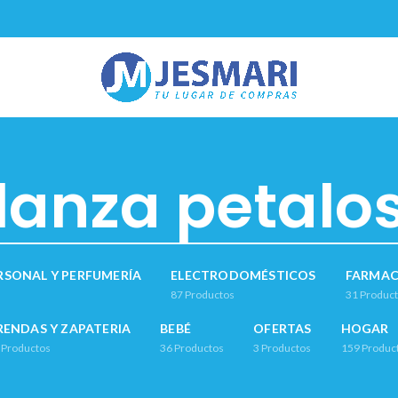
lanza petalo
RSONAL Y PERFUMERÍA
ELECTRODOMÉSTICOS
FARMAC
87
Productos
31
Produc
RENDAS Y ZAPATERIA
BEBÉ
OFERTAS
HOGAR
Productos
36
Productos
3
Productos
159
Produc