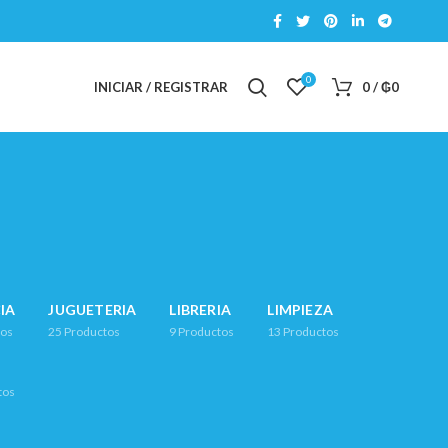
0
INICIAR / REGISTRAR
0
/
₲
0
IA
JUGUETERIA
LIBRERIA
LIMPIEZA
tos
25
Productos
9
Productos
13
Productos
tos