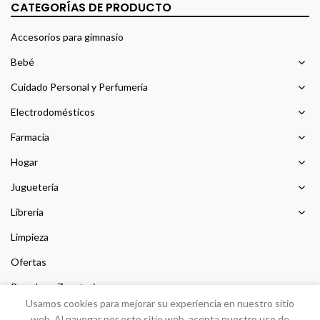
CATEGORÍAS DE PRODUCTO
Accesorios para gimnasio
Bebé
Cuidado Personal y Perfumería
Electrodomésticos
Farmacia
Hogar
Jugueteria
Libreria
Limpieza
Ofertas
Prendas y Zapateria
Usamos cookies para mejorar su experiencia en nuestro sitio
Sin categorizar
web. Al navegar por este sitio web, acepta nuestro uso de