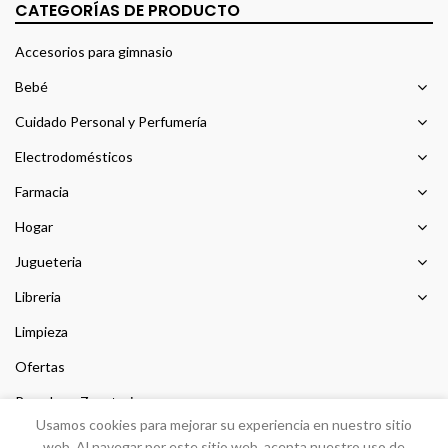
CATEGORÍAS DE PRODUCTO
Accesorios para gimnasio
Bebé
Cuidado Personal y Perfumería
Electrodomésticos
Farmacia
Hogar
Jugueteria
Libreria
Limpieza
Ofertas
Prendas y Zapateria
Usamos cookies para mejorar su experiencia en nuestro sitio
Sin categorizar
web. Al navegar por este sitio web, acepta nuestro uso de