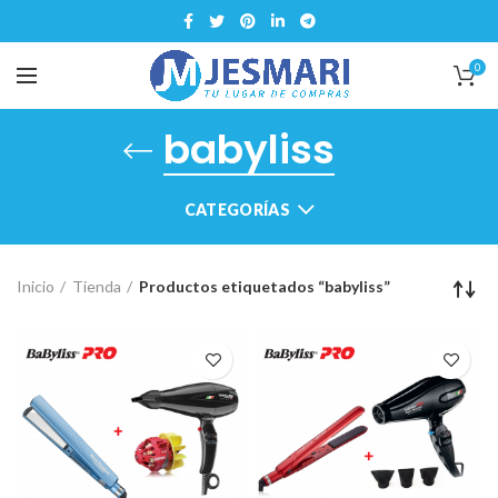
0
babyliss
CATEGORÍAS
Inicio
Tienda
Productos etiquetados “babyliss”