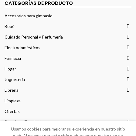
CATEGORÍAS DE PRODUCTO
Accesorios para gimnasio
Bebé
Cuidado Personal y Perfumería
Electrodomésticos
Farmacia
Hogar
Jugueteria
Libreria
Limpieza
Ofertas
Prendas y Zapateria
Usamos cookies para mejorar su experiencia en nuestro sitio
Sin categorizar
web. Al navegar por este sitio web, acepta nuestro uso de