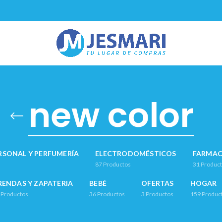
new color
RSONAL Y PERFUMERÍA
ELECTRODOMÉSTICOS
FARMAC
87
Productos
31
Produc
RENDAS Y ZAPATERIA
BEBÉ
OFERTAS
HOGAR
Productos
36
Productos
3
Productos
159
Produc