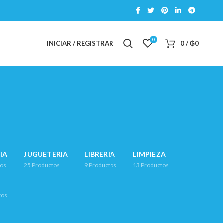
0
INICIAR / REGISTRAR
0
/
₲
0
IA
JUGUETERIA
LIBRERIA
LIMPIEZA
tos
25
Productos
9
Productos
13
Productos
tos